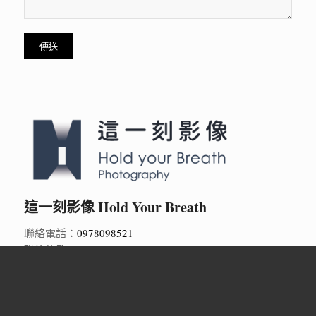
這一刻影像 Hold Your Breath
聯絡電話：
0978098521
聯絡信箱：
holdyourbreath.studio@gmail.com
LINE ID：
@138sgjkg