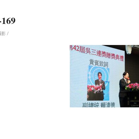
-169
/
攝影