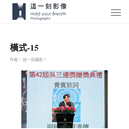
橫式-15
/
作者：
這一刻攝影