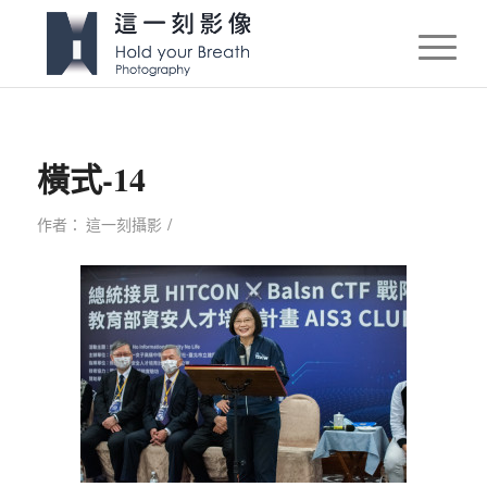
橫式-14
/
作者：
這一刻攝影