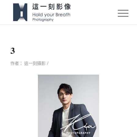
3
/
作者：
這一刻攝影