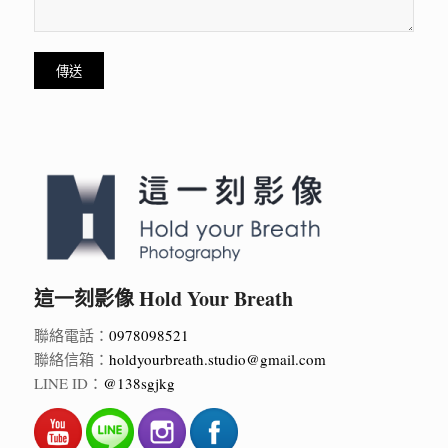
這一刻影像 Hold Your Breath
聯絡電話：
0978098521
聯絡信箱：
holdyourbreath.studio@gmail.com
LINE ID：
@138sgjkg