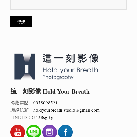
這一刻影像 Hold Your Breath
聯絡電話：
0978098521
聯絡信箱：
holdyourbreath.studio@gmail.com
LINE ID：
@138sgjkg