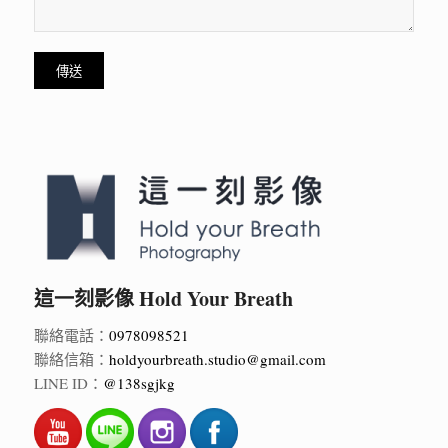
這一刻影像 Hold Your Breath
聯絡電話：
0978098521
聯絡信箱：
holdyourbreath.studio@gmail.com
LINE ID：
@138sgjkg