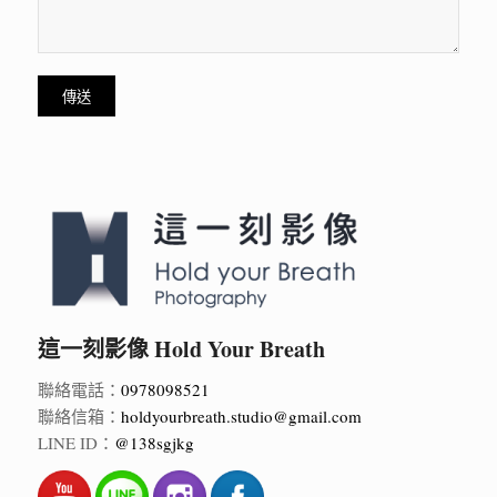
這一刻影像 Hold Your Breath
聯絡電話：
0978098521
聯絡信箱：
holdyourbreath.studio@gmail.com
LINE ID：
@138sgjkg