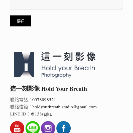
這一刻影像 Hold Your Breath
聯絡電話：
0978098521
聯絡信箱：
holdyourbreath.studio@gmail.com
LINE ID：
@138sgjkg