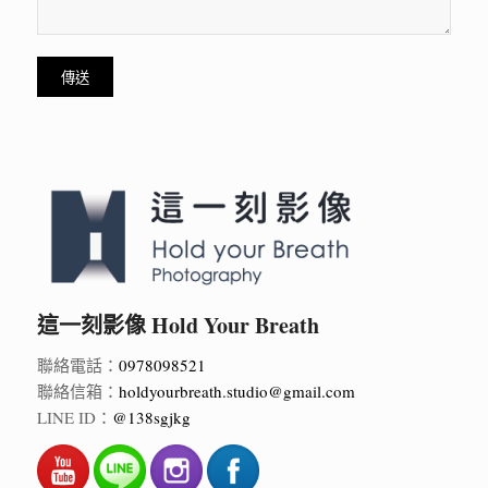
這一刻影像 Hold Your Breath
聯絡電話：
0978098521
聯絡信箱：
holdyourbreath.studio@gmail.com
LINE ID：
@138sgjkg