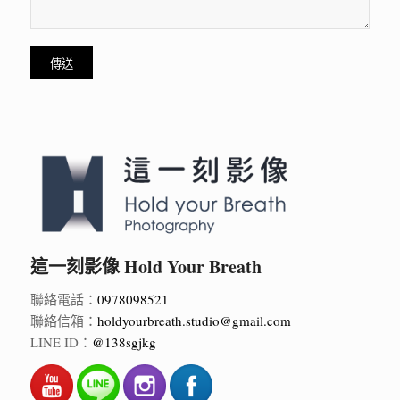
這一刻影像 Hold Your Breath
聯絡電話：
0978098521
聯絡信箱：
holdyourbreath.studio@gmail.com
LINE ID：
@138sgjkg