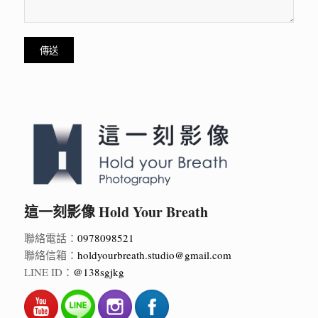
這一刻影像 Hold Your Breath
聯絡電話：
0978098521
聯絡信箱：
holdyourbreath.studio@gmail.com
LINE ID：
@138sgjkg