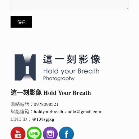
這一刻影像 Hold Your Breath
聯絡電話：
0978098521
聯絡信箱：
holdyourbreath.studio@gmail.com
LINE ID：
@138sgjkg