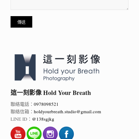
這一刻影像 Hold Your Breath
聯絡電話：
0978098521
聯絡信箱：
holdyourbreath.studio@gmail.com
LINE ID：
@138sgjkg