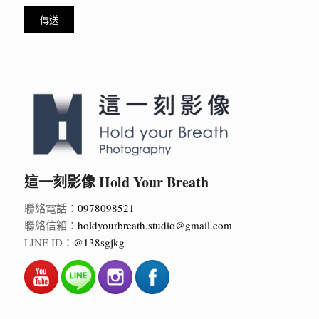
這一刻影像 Hold Your Breath
聯絡電話：
0978098521
聯絡信箱：
holdyourbreath.studio@gmail.com
LINE ID：
@138sgjkg