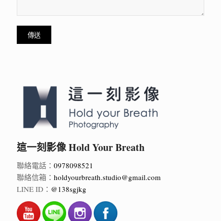
這一刻影像 Hold Your Breath
聯絡電話：
0978098521
聯絡信箱：
holdyourbreath.studio@gmail.com
LINE ID：
@138sgjkg