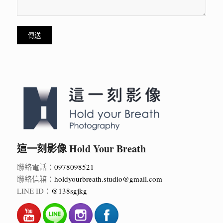
這一刻影像 Hold Your Breath
聯絡電話：
0978098521
聯絡信箱：
holdyourbreath.studio@gmail.com
LINE ID：
@138sgjkg