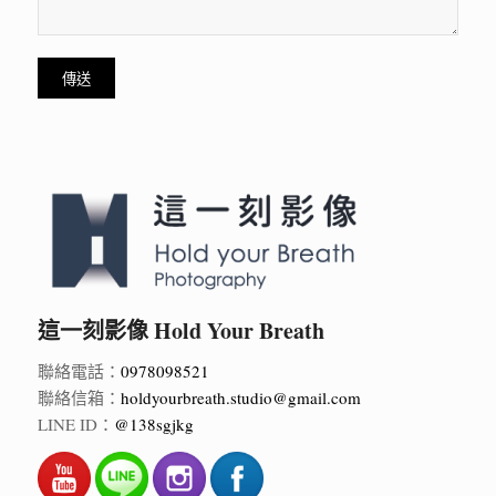
這一刻影像 Hold Your Breath
聯絡電話：
0978098521
聯絡信箱：
holdyourbreath.studio@gmail.com
LINE ID：
@138sgjkg