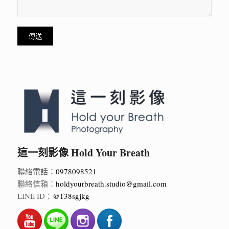
這一刻影像 Hold Your Breath
聯絡電話：
0978098521
聯絡信箱：
holdyourbreath.studio@gmail.com
LINE ID：
@138sgjkg