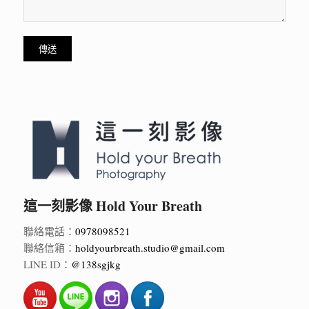
這一刻影像 Hold Your Breath
聯絡電話：
0978098521
聯絡信箱：
holdyourbreath.studio@gmail.com
LINE ID：
@138sgjkg