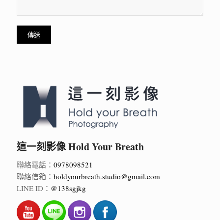
這一刻影像 Hold Your Breath
聯絡電話：
0978098521
聯絡信箱：
holdyourbreath.studio@gmail.com
LINE ID：
@138sgjkg