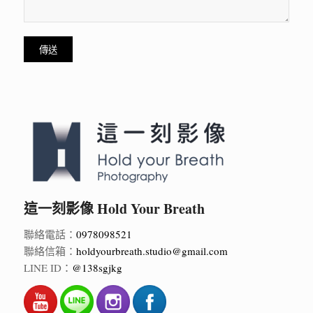
這一刻影像 Hold Your Breath
聯絡電話：
0978098521
聯絡信箱：
holdyourbreath.studio@gmail.com
LINE ID：
@138sgjkg