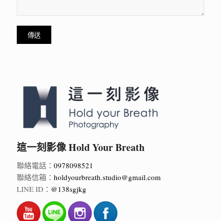
這一刻影像 Hold Your Breath
聯絡電話：
0978098521
聯絡信箱：
holdyourbreath.studio@gmail.com
LINE ID：
@138sgjkg