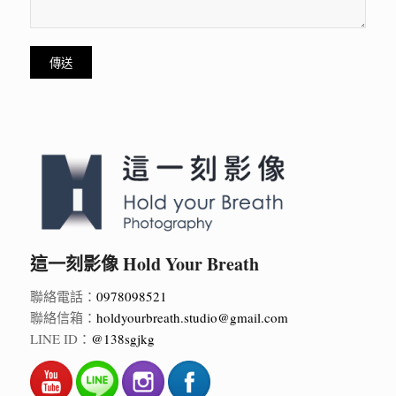
這一刻影像 Hold Your Breath
聯絡電話：
0978098521
聯絡信箱：
holdyourbreath.studio@gmail.com
LINE ID：
@138sgjkg