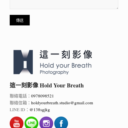
這一刻影像 Hold Your Breath
聯絡電話：
0978098521
聯絡信箱：
holdyourbreath.studio@gmail.com
LINE ID：
@138sgjkg