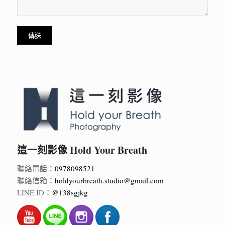
這一刻影像 Hold Your Breath
聯絡電話：
0978098521
聯絡信箱：
holdyourbreath.studio@gmail.com
LINE ID：
@138sgjkg