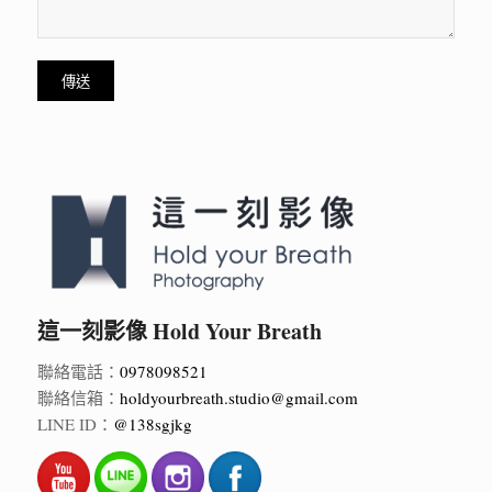
這一刻影像 Hold Your Breath
聯絡電話：
0978098521
聯絡信箱：
holdyourbreath.studio@gmail.com
LINE ID：
@138sgjkg