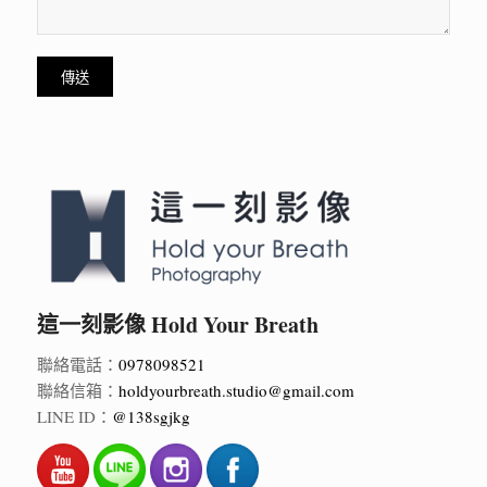
這一刻影像 Hold Your Breath
聯絡電話：
0978098521
聯絡信箱：
holdyourbreath.studio@gmail.com
LINE ID：
@138sgjkg