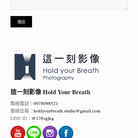
這一刻影像 Hold Your Breath
聯絡電話：
0978098521
聯絡信箱：
holdyourbreath.studio@gmail.com
LINE ID：
@138sgjkg