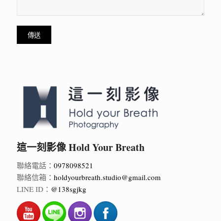
這一刻影像 Hold Your Breath
聯絡電話：
0978098521
聯絡信箱：
holdyourbreath.studio@gmail.com
LINE ID：
@138sgjkg