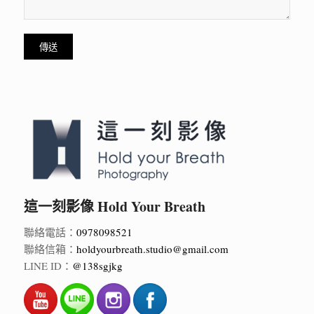
這一刻影像 Hold Your Breath
聯絡電話：
0978098521
聯絡信箱：
holdyourbreath.studio@gmail.com
LINE ID：
@138sgjkg