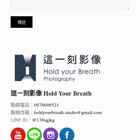
這一刻影像 Hold Your Breath
聯絡電話：
0978098521
聯絡信箱：
holdyourbreath.studio@gmail.com
LINE ID：
@138sgjkg